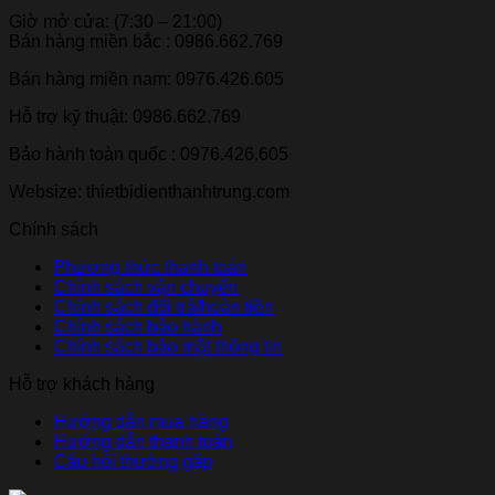
Giờ mở cửa: (7:30 – 21:00)
Bán hàng miền bắc : 0986.662.769
Bán hàng miền nam: 0976.426.605
Hỗ trợ kỹ thuật: 0986.662.769
Bảo hành toàn quốc : 0976.426.605
Websize: thietbidienthanhtrung.com
Chính sách
Phương thức thanh toán
Chính sách vận chuyển
Chính sách đổi trả/hoàn tiền
Chính sách bảo hành
Chính sách bảo mật thông tin
Hỗ trợ khách hàng
Hướng dẫn mua hàng
Hướng dẫn thanh toán
Câu hỏi thường gặp