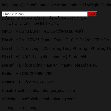
hãy đăng ký để nhận báo giá các sản phẩm mới với giá tốt nhấ
CÔNG TY TNHH SẢN XUẤT VÀ THƯƠNG MẠI
THIẾT BỊ ĐIỆN THÀNH TRUNG
GIAO HÀNG NHANH TRONG VÒNG 60 PHÚT
Địa chỉ HCM : 379/35 Quang Trung, P.10, Q.Gò Vấp, TP.HCM
Địa chỉ Hà Nội 1 : ngõ 123 đường Thụy Phương - Phường Th
Địa chỉ Hà Nội 2: Làng đình thôn - Mỹ Đình - HN.
Địa chỉ Hà Nội 3: Cổng Nam An Khánh-Hoài Đức-HN.
Hotline Hà Nội: 0986662769
Hotline Sài Gòn: 0976426605
Email: Thietbidienthanhtrung@gmail.com
Website:https://thietbidienthanhtrung.com/
Thông tin cửa hàng