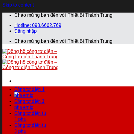
Skip to content
Chào mừng bạn đến với Thiết Bị Thành Trung
Hotline: 098.6662.769
Đăng nhập
Chào mừng bạn đến với Thiết Bị Thành Trung
Công tơ điện 1
pha emic
Công tơ điện 3
pha emic
Công tơ điện tử
1 pha
Công tơ điện tử
3 pha