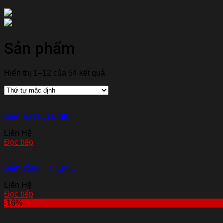
Sản phẩm
Hiển thị 1–12 của 54 kết quả
Biến áp (TU) EMIC
Liên Hệ
Đọc tiếp
Biến dòng (TI) EMIC
Liên Hệ
Đọc tiếp
-16%