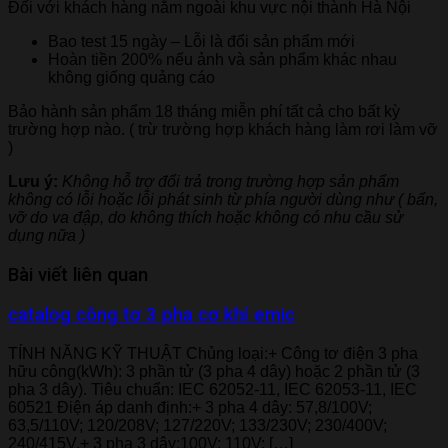
Đối với khách hàng nằm ngoài khu vực nội thành Hà Nội
Bao test 15 ngày – Lỗi là đổi sản phẩm mới
Hoàn tiền 200% nếu ảnh và sản phẩm khác nhau
không giống quảng cáo
Bảo hành sản phẩm 18 tháng miễn phí tất cả cho bất kỳ
trường hợp nào. ( trừ trường hợp khách hàng làm rơi làm vỡ
)
Lưu ý:
Không hỗ trợ đổi trả trong trường hợp sản phẩm
không có lỗi hoặc lỗi phát sinh từ phía người dùng như ( bẩn,
vỡ do va đập, do không thích hoặc không có nhu cầu sử
dụng nữa )
Bài viết liên quan
catalog công tơ 3 pha cơ khí emic
TÍNH NĂNG KỸ THUẬT Chủng loại:+ Công tơ điện 3 pha
hữu công(kWh): 3 phần tử (3 pha 4 dây) hoặc 2 phần tử (3
pha 3 dây). Tiêu chuẩn: IEC 62052-11, IEC 62053-11, IEC
60521 Điện áp danh định:+ 3 pha 4 dây: 57,8/100V;
63,5/110V; 120/208V; 127/220V; 133/230V; 230/400V;
240/415V.+ 3 pha 3 dây:100V; 110V; […]