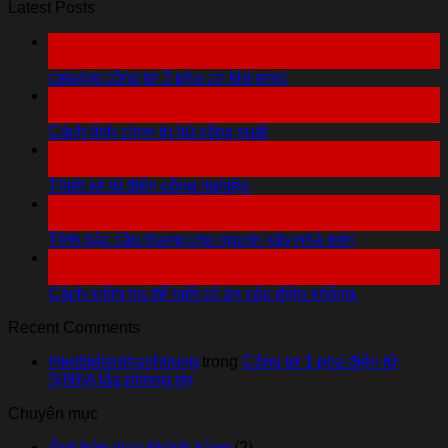
Latest Posts
07
Th10
catalog công tơ 3 pha cơ khí emic
07
Th10
Cách tính chọn tụ bù công suất
06
Th10
Thiết kế tủ điện công nghiệp
06
Th10
Tính bậc cầu thang cho người xây nhà mới
06
Th10
Cách kiểm tra để biết có ăn cắp điện không.
Recent Comments
thietbidienthanhtrung
trong
Công tơ 1 pha điện tử
5(80)A lắp phòng trọ
Chuyên mục
Ảnh bàn giao khách hàng
(2)