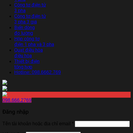
Công tơ điện tử
3 pha
Công tơ điện tử
3 pha 3 giá
Biến dòng
đo lường
Hộp công tơ
điện 1 pha và 3 pha
Quạt điều hòa
điều hòa
Thiết bị điện
tổng hợp
Hotline: 098.6662.769
098.666.2769
Đăng nhập
Tên tài khoản hoặc địa chỉ email
*