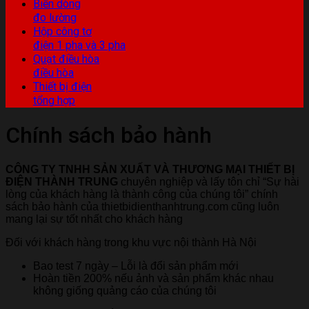
Biến dòng
đo lường
Hộp công tơ
điện 1 pha và 3 pha
Quạt điều hòa
điều hòa
Thiết bị điện
tổng hợp
Chính sách bảo hành
CÔNG TY TNHH SẢN XUẤT VÀ THƯƠNG MẠI THIẾT BỊ
ĐIỆN THÀNH TRUNG
chuyên nghiệp và lấy tôn chỉ “Sự hài
lòng của khách hàng là thành công của chúng tôi” chính
sách bảo hành của thietbidienthanhtrung.com cũng luôn
mang lại sự tốt nhất cho khách hàng
Đối với khách hàng trong khu vực nội thành Hà Nội
Bao test 7 ngày – Lỗi là đổi sản phẩm mới
Hoàn tiền 200% nếu ảnh và sản phẩm khác nhau
không giống quảng cáo của chúng tôi