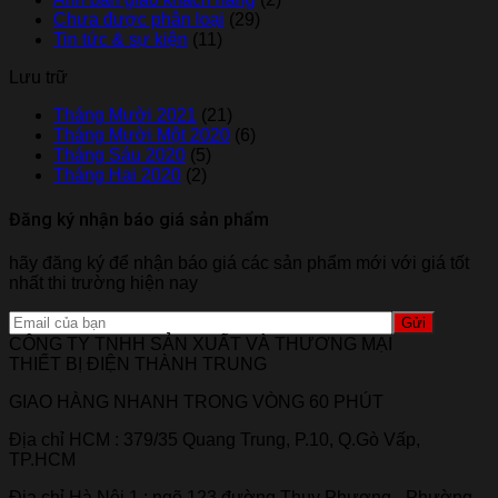
Chưa được phân loại
(29)
Tin tức & sự kiện
(11)
Lưu trữ
Tháng Mười 2021
(21)
Tháng Mười Một 2020
(6)
Tháng Sáu 2020
(5)
Tháng Hai 2020
(2)
Đăng ký nhận báo giá sản phẩm
hãy đăng ký để nhận báo giá các sản phẩm mới với giá tốt
nhất thi trường hiện nay
CÔNG TY TNHH SẢN XUẤT VÀ THƯƠNG MẠI
THIẾT BỊ ĐIỆN THÀNH TRUNG
GIAO HÀNG NHANH TRONG VÒNG 60 PHÚT
Địa chỉ HCM : 379/35 Quang Trung, P.10, Q.Gò Vấp,
TP.HCM
Địa chỉ Hà Nội 1 : ngõ 123 đường Thụy Phương - Phường