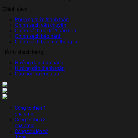
Chính sách
Phương thức thanh toán
Chính sách vận chuyển
Chính sách đổi trả/hoàn tiền
Chính sách bảo hành
Chính sách bảo mật thông tin
Hỗ trợ khách hàng
Hướng dẫn mua hàng
Hướng dẫn thanh toán
Câu hỏi thường gặp
Công tơ điện 1
pha emic
Công tơ điện 3
pha emic
Công tơ điện tử
1 pha