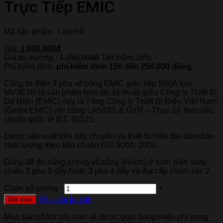
Trực Tiếp EMIC
Mã sản phẩm : Liên hệ
Giá:
1.049.000đ
Giá thị trường :
1.255.000đ
Tiết kiệm 16%
Phí kiểm định:
phí kiểm định 150 đến 250.000 đồng
Công tơ điện 3 pha vô công EMIC gián tiếp 5(6)A loại
MV3E4R là sản phẩm hợp tác kỹ thuật giữa Công ty Thiết Bị
Đo Điện (EMIC) nay là Tổng Công ty Thiết Bị Điện Việt Nam
(Gelex EMIC) với hãng LANDIS & GYR – Thụy Sỹ theo tiêu
chuẩn quốc tế IEC 60521,
Được sản xuất trên dây chuyền và thiết bị hiện đại đảm bảo
chất lượng theo tiêu chuẩn ISO 9001: 2000,
Dùng để đo năng lượng vô công (kVarh) ở lưới điện xoay
chiều 3 pha 3 dây hoặc 3 pha 4 dây và đạt cấp chính xác 2.
Chọn số lượng
-
+
Yêu cầu tư vấn
Đặt mua
Mua sản phẩm này bạn sẽ được giao hàng miễn phí trong