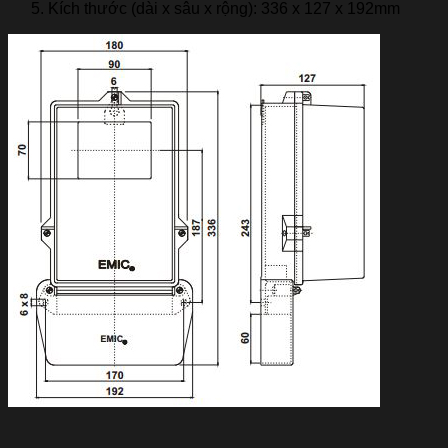
Kích thước (dài x sâu x rộng): 336 x 127 x 192mm