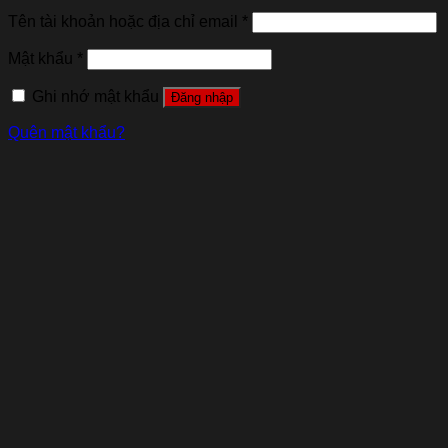
Tên tài khoản hoặc địa chỉ email
*
Mật khẩu
*
Ghi nhớ mật khẩu
Đăng nhập
Quên mật khẩu?