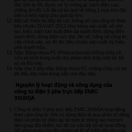
đặc tính từ tốt, được xử lý chống gỉ, cách điện cao,
chống ẩm tốt. Lõi ấp có bù quá tải bằng 1 hợp kim đặc
biệt có khả năng chịu quá tải lớn.
Mặt số: Hiển thị đầy đủ các thông số của công tơ theo
tiêu chuẩn DLVn07-2012 như hãng sản xuất, số chế
tạo, kiểu, năm sản xuất điện áp danh định, dòng điện
danh định, dòng điện cực đại, tần số, hằng số công tơ,
cấp chính xác, sơ đồ đo, tiêu chuẩn sản xuất, ký hiệu
phê duyệt mẫu.
Nắp: Bằng nhựa PC (Polycacbonat) chống cháy có
cửa sổ kính trong suốt cho phép nhìn thấy mặt số, bộ
số và đĩa roto.
Nắp che ổ đấu dây: Bằng nhựa PC chống cháy, có sơ
đồ đấu dây nằm trong nắp che đấu dây.
Nguyên lý hoạt động và công dụng của
công tơ điện 3 pha trực tiếp EMIC
30(60)A
Công tơ điện 3 pha trực tiếp EMIC 30(60)A hoạt động
theo cảm ứng từ. Khi có dòng điện đi qua phần tử dòng
điện và phần tử điện áp sẽ sinh từ thông tạo momen
làm quay đĩa nhôm, lúc đó cơ cấu bộ số sẽ hoạt động.
Số vòng quay của đĩa nhôm sẽ là số kWh tiêu thụ của