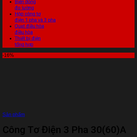
Biến dòng
đo lường
Hộp công tơ
điện 1 pha và 3 pha
Quạt điều hòa
điều hòa
Thiết bị điện
tổng hợp
-16%
Sản phẩm
Công Tơ Điện 3 Pha 30(60)A