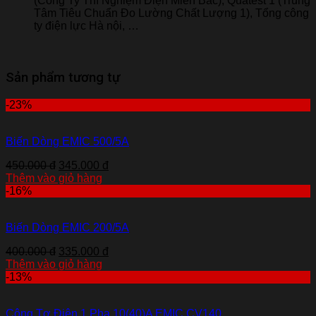
(Công Ty Thí Nghiệm Điện Miền Bắc), Quatest 1 (Trung
Tâm Tiêu Chuẩn Đo Lường Chất Lượng 1), Tổng công
ty điện lực Hà nội, …
Sản phẩm tương tự
-23%
Biến Dòng EMIC 500/5A
450.000 đ
345.000 đ
Thêm vào giỏ hàng
-16%
Biến Dòng EMIC 200/5A
400.000 đ
335.000 đ
Thêm vào giỏ hàng
-13%
Công Tơ Điện 1 Pha 10(40)A EMIC CV140