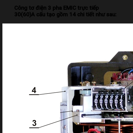
Công tơ điện 3 pha EMIC trực tiếp
30(60)A cấu tạo gồm 14 chi tiết như sau: