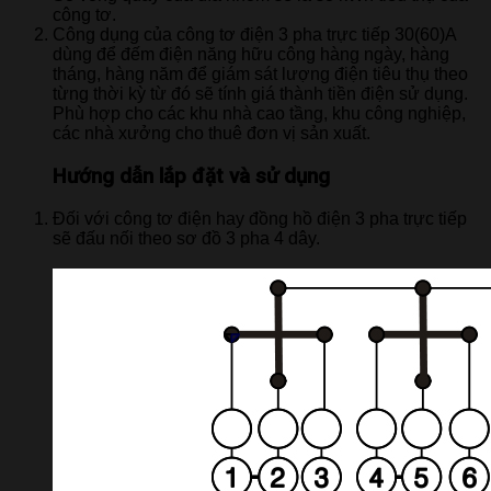
công tơ.
Công dụng của công tơ điện 3 pha trực tiếp 30(60)A
dùng để đếm điện năng hữu công hàng ngày, hàng
tháng, hàng năm để giám sát lượng điện tiêu thụ theo
từng thời kỳ từ đó sẽ tính giá thành tiền điện sử dụng.
Phù hợp cho các khu nhà cao tầng, khu công nghiệp,
các nhà xưởng cho thuê đơn vị sản xuất.
Hướng dẫn lắp đặt và sử dụng
Đối với công tơ điện hay đồng hồ điện 3 pha trực tiếp
sẽ đấu nối theo sơ đồ 3 pha 4 dây.