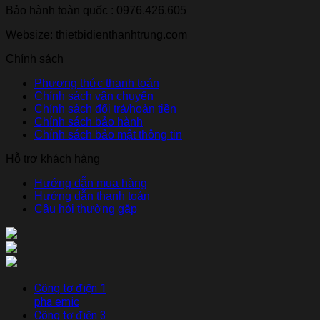
Bảo hành toàn quốc : 0976.426.605
Websize: thietbidienthanhtrung.com
Chính sách
Phương thức thanh toán
Chính sách vận chuyển
Chính sách đổi trả/hoàn tiền
Chính sách bảo hành
Chính sách bảo mật thông tin
Hỗ trợ khách hàng
Hướng dẫn mua hàng
Hướng dẫn thanh toán
Câu hỏi thường gặp
Công tơ điện 1
pha emic
Công tơ điện 3