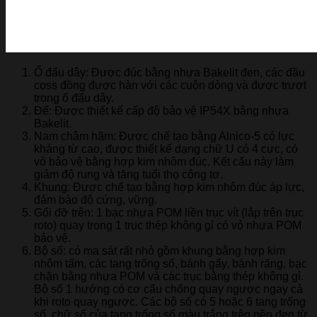
Ổ đấu dây: Được đúc bằng nhựa Bakelit đen, các đầu
coss đồng được hàn với các cuộn dòng và được trượt
trong ổ đấu dây.
Đế: Được thiết kế cấp độ bảo vệ IP54X bằng nhựa
Bakelit.
Nam châm hãm: Được chế tạo bằng Alnico-5 có lực
kháng từ cao, được thiết kế dạng chữ U có 4 cực, có
vỏ bảo vệ bằng hợp kim nhôm đúc. Kết cấu này làm
giảm độ rung và tăng tuổi thọ công tơ.
Khung: Được chế tạo bằng hợp kim nhôm đúc áp lực,
đảm bảo độ cứng, vững.
Gối đỡ trên: 1 bạc nhựa POM liền trục vít (lắp trên trục
roto) quay trong 1 trục thép không gỉ có vỏ nhựa POM
bảo vệ.
Bộ số: có ma sát rất nhỏ gồm khung bằng hợp kim
nhôm tấm, các tang trống số, bánh gẩy, bánh răng, bạc
chặn bằng nhựa POM và các trục bằng thép không gỉ.
Bộ số 1 hướng có cơ cấu chống quay ngược ngay cả
khi roto quay ngược. Các bộ số có 5 hoặc 6 tang trống
số, chữ số của tang trống số màu trắng trên nền đen từ