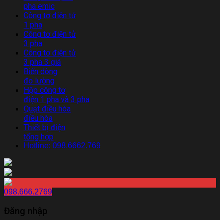
pha emic
Công tơ điện tử
1 pha
Công tơ điện tử
3 pha
Công tơ điện tử
3 pha 3 giá
Biến dòng
đo lường
Hộp công tơ
điện 1 pha và 3 pha
Quạt điều hòa
điều hòa
Thiết bị điện
tổng hợp
Hotline: 098.6662.769
098.666.2769
Đăng nhập