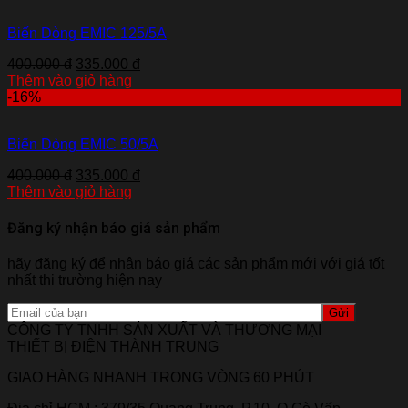
Biến Dòng EMIC 125/5A
400.000 đ
335.000 đ
Thêm vào giỏ hàng
-16%
Biến Dòng EMIC 50/5A
400.000 đ
335.000 đ
Thêm vào giỏ hàng
Đăng ký nhận báo giá sản phẩm
hãy đăng ký để nhận báo giá các sản phẩm mới với giá tốt
nhất thi trường hiện nay
CÔNG TY TNHH SẢN XUẤT VÀ THƯƠNG MẠI
THIẾT BỊ ĐIỆN THÀNH TRUNG
GIAO HÀNG NHANH TRONG VÒNG 60 PHÚT