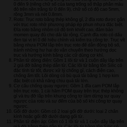
0 đến 9 (riêng chữ số của tang trống số thập phân màu
đỏ trên nền trắng từ 0 đến 9), chữ số có độ cao 5mm,
rộng 3mm và nét 0.8mm.
Roto: Trục roto bằng thép không gỉ, 2 đĩa roto được gắn
với trục roto nhờ phương pháp ép phun nhựa đặc biệt.
Đĩa roto bằng nhôm có độ tinh khiết cao, đảm bảo
momen quay đủ cho dải tải rộng. Cạnh đĩa roto có dấu
đen tại vị trí 0 đê hiệu chỉnh và kiểm tra công tơ. Trục vít
bằng nhựa POM lắp trên trục roto để dẫn động bộ số,
tránh những hư hại do vận chuyển theo hướng dọc
trục và hướng kính bằng các cữ dùng cơ khí.
Phần tử dòng điện: Gồm 1 lõi từ và 1 cuộn dây lắp trên
2 giá đỡ bằng thép dẫn từ. Các lõi từ bằng tôn Silic có
đặc tính từ tốt, được xử lý chống gỉ, cách điện cao,
chống ẩm tốt. Lõi dòng có bù quá tải bằng 1 hợp kim
đặc biệt có khả năng chịu quá tải lớn.
Cơ cấu chống quay ngược: Gồm 1 đĩa cam POM lắp
trên trục roto, 1 cái hãm POM quay trên trục thép không
gỉ và trụ đỡ lắp trên khung công tơ làm dừng sự quay
ngược của roto và sự đếm của bộ số khi công tơ quay
ngược.
Gối đỡ dưới: Gồm có 2 loại gối đỡ dưới: loại 2 chân
kính hoặc gối đỡ dưới dạng gối từ.
Phần tử điện áp: Gồm có 1 lõi từ và 1 cuộn dây lắp trên
giá đỡ bằng thép dẫn từ. Các lõi từ bằng tôn Silic có