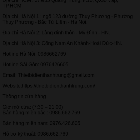
Địa chỉ HCM : 379/35 Quang Trung, P.10, Q.Gò Vấp,
TP.HCM
Địa chỉ Hà Nội 1 : ngõ 123 đường Thụy Phương - Phường
Thụy Phương - Bắc Từ Liêm - Hà Nội.
Địa chỉ Hà Nội 2: Làng đình thôn - Mỹ Đình - HN.
Địa chỉ Hà Nội 3: Cổng Nam An Khánh-Hoài Đức-HN.
Hotline Hà Nội: 0986662769
Hotline Sài Gòn: 0976426605
Email: Thietbidienthanhtrung@gmail.com
Website:https://thietbidienthanhtrung.com/
Thông tin cửa hàng
Giờ mở cửa: (7:30 – 21:00)
Bán hàng miền bắc : 0986.662.769
Bán hàng miền nam: 0976.426.605
Hỗ trợ kỹ thuật: 0986.662.769