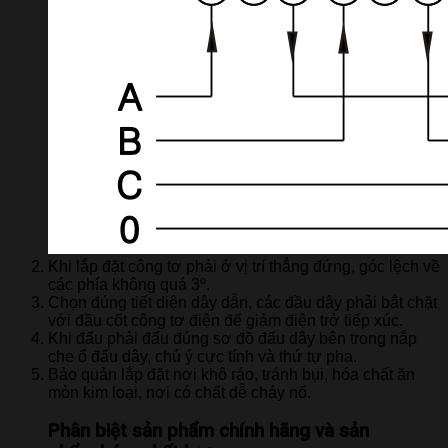
Khi lắp đặt công tơ phải ở vị trí thẳng đứng, góc lệch về
các phía không quá 3º.
Chọn đúng tiết diện dây dẫn, các đầu dây phải bắt chặt
với đầu cốt công tơ điện để giảm điện trở tiếp xúc.
Khi đấu phải đấu đúng sơ đồ đấu dây bên trong nắp
che ổ đấu dây, chú ý cực tính và thứ tự pha.
Bảo quản lắp đặt nơi khô ráo, tránh bụi, hóa chất ăn
mòn kim loại, nơi có chất dễ cháy nổ.
Phân biệt sản phẩm chính hãng và sản