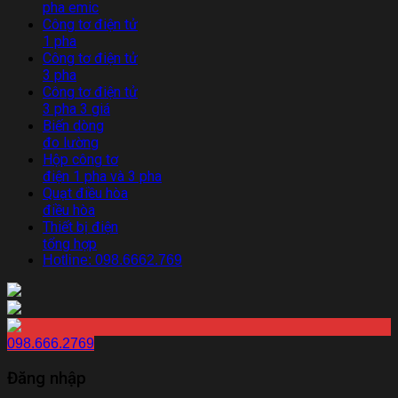
pha emic
Công tơ điện tử
1 pha
Công tơ điện tử
3 pha
Công tơ điện tử
3 pha 3 giá
Biến dòng
đo lường
Hộp công tơ
điện 1 pha và 3 pha
Quạt điều hòa
điều hòa
Thiết bị điện
tổng hợp
Hotline: 098.6662.769
098.666.2769
Đăng nhập