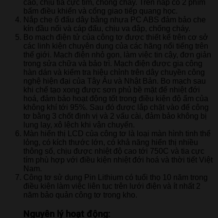
cao, chịu tia cực tím, chống cháy. Trên nắp có 2 phím
bấm điều khiển và cổng giao tiếp quang học.
Nắp che ổ đấu dây bằng nhựa PC ABS đảm bảo che
kín đầu nối và cáp đấu, chịu va đập, chống cháy.
Bo mạch điện tử của công tơ được thiết kế trên cơ sở
các linh kiện chuyên dụng của các hãng nổi tiếng trên
thế giới. Mạch điện nhỏ gọn, làm việc tin cậy, đơn giản
trong sửa chữa và bảo trì. Mạch điện được gia công
hàn dán và kiểm tra hiệu chỉnh trên dây chuyền công
nghệ hiện đại của Tây Âu và Nhật Bản. Bo mạch sau
khi chế tạo xong được sơn phủ bề mặt để nhiệt đới
hoá, đảm bảo hoạt động tốt trong điều kiện độ ẩm của
không khí tới 95%. Sau đó được lắp chặt vào đế công
tơ bằng 3 chốt định vị và 2 vấu cài, đảm bảo không bị
lung lay, xô lệch khi vận chuyển.
Màn hiển thị LCD của công tơ là loại màn hình tinh thể
lỏng, có kích thước lớn, có khả năng hiển thị nhiều
thông số, chịu được nhiệt độ cao tới 750C và tia cực
tím phù hợp với điều kiện nhiệt đới hoá và thời tiết Việt
Nam.
Công tơ sử dụng Pin Lithium có tuổi thọ 10 năm trong
điều kiện làm việc liên tục trên lưới điện và ít nhất 2
năm bảo quản công tơ trong kho.
Nguyên lý hoạt động: