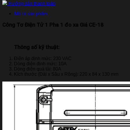
Hướng dẫn thanh toán
Mô tả sản phẩm
Công Tơ Điện Tử 1 Pha 1 đo xa Giá CE-18
Thông số kỹ thuật:
Điện áp định mức: 230 VAC
Dòng điện định mức: 10A
Dòng điện quá tải: 80A
Kích thước (Dài x Sâu x Rộng): 220 x 84 x 130 mm