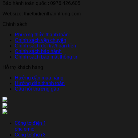
Bảo hành toàn quốc : 0976.426.605
Websize: thietbidienthanhtrung.com
Chính sách
Phương thức thanh toán
Chính sách vận chuyển
Chính sách đổi trả/hoàn tiền
Chính sách bảo hành
Chính sách bảo mật thông tin
Hỗ trợ khách hàng
Hướng dẫn mua hàng
Hướng dẫn thanh toán
Câu hỏi thường gặp
Công tơ điện 1
pha emic
Công tơ điện 3