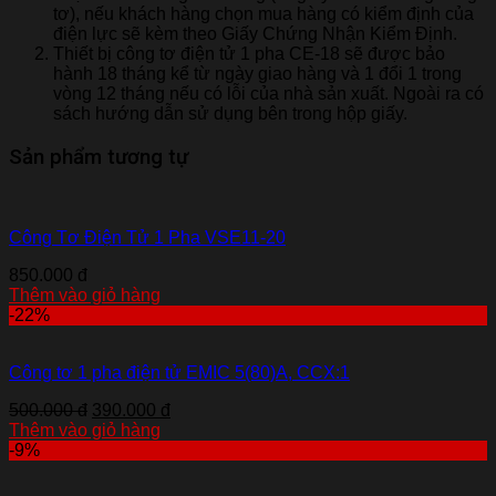
tơ), nếu khách hàng chọn mua hàng có kiểm định của
điện lực sẽ kèm theo Giấy Chứng Nhận Kiểm Định.
Thiết bị công tơ điện tử 1 pha CE-18 sẽ được bảo
hành 18 tháng kể từ ngày giao hàng và 1 đổi 1 trong
vòng 12 tháng nếu có lỗi của nhà sản xuất. Ngoài ra có
sách hướng dẫn sử dụng bên trong hộp giấy.
Sản phẩm tương tự
Công Tơ Điện Tử 1 Pha VSE11-20
850.000 đ
Thêm vào giỏ hàng
-22%
Công tơ 1 pha điện tử EMIC 5(80)A, CCX:1
500.000 đ
390.000 đ
Thêm vào giỏ hàng
-9%