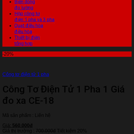
Biến dòng
đo lường
Hộp công tơ
điện 1 pha và 3 pha
Quạt điều hòa
điều hòa
Thiết bị điện
tổng hợp
-20%
Công tơ điện tử 1 pha
Công Tơ Điện Tử 1 Pha 1 Giá
đo xa CE-18
Mã sản phẩm : Liên hệ
Giá:
560.000đ
Giá thị trường :
700.000đ
Tiết kiệm 20%