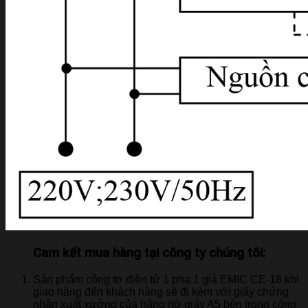
Cam kết mua hàng tại công ty chúng tôi:
Sản phẩm công tơ điện tử 1 pha 1 giá EMIC CE-18 khi
giao hàng đến khách hàng sẽ đi kèm với giấy chứng
nhận xuất xưởng của hãng (tờ giấy A5 bên trong công