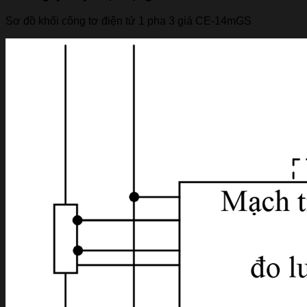
Sơ đồ khối công tơ điện tử 1 pha 3 giá CE-14mGS