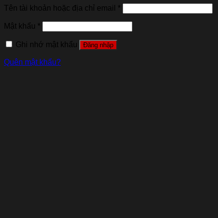
Tên tài khoản hoặc địa chỉ email
*
Mật khẩu
*
Ghi nhớ mật khẩu
Đăng nhập
Quên mật khẩu?