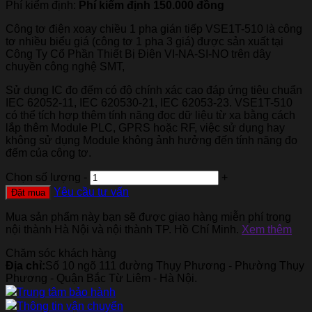
Phí kiểm định:
Phí kiểm định 150.000 đồng
Công tơ điện xoay chiều 1 pha gián tiếp VSE1T-510 là công
tơ nhiều biểu giá (công tơ 1 pha 3 giá) được sản xuất tại
Công Ty Cổ Phần Thiết Bị Điện VI-NA-SI-NO trên dây
chuyền công nghệ SMT,
Sử dụng IC đo đếm có độ chính xác cao đáp ứng tiêu chuẩn
IEC 62052-11, IEC 620530-21, IEC 62053-23. VSE1T-510
có thể tích hợp thêm tính năng đọc dữ liệu từ xa bằng cách
lắp thêm Module PLC, GPRS hoặc RF, việc sử dụng hay
không sử dụng Module không ảnh hưởng đến tính năng đo
đếm của công tơ.
Chọn số lượng
-
+
Yêu cầu tư vấn
Đặt mua
Mua sản phẩm này bạn sẽ được giao hàng miễn phí trong
nội thành Hà Nội và nội thành TP. Hồ Chí Minh.
Xem thêm
Chăm sóc khách hàng
Địa chỉ:
Số 10 ngõ 111 đường Thụy Phương - Phường Thụy
Phương - Quận Bắc Từ Liêm - Hà Nội.
Trung tâm bảo hành
Thông tin vận chuyển