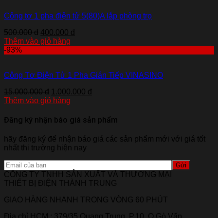
Công tơ 1 pha điện tử 5(80)A lắp phòng trọ
500.000 đ
400.000 đ
Thêm vào giỏ hàng
-93%
Công Tơ Điện Tử 1 Pha Gián Tiếp VINASINO
15.000.000 đ
1.000.000 đ
Thêm vào giỏ hàng
Đăng ký nhận báo giá sản phẩm
hãy đăng ký để nhận báo giá các sản phẩm mới với giá tốt
nhất thi trường hiện nay
CÔNG TY TNHH SẢN XUẤT VÀ THƯƠNG MẠI
THIẾT BỊ ĐIỆN THÀNH TRUNG
GIAO HÀNG NHANH TRONG VÒNG 60 PHÚT
Địa chỉ HCM : 379/35 Quang Trung, P.10, Q.Gò Vấp,