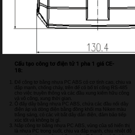
Cấu tạo công tơ điện tử 1 pha 1 giá CE-
18:
Đế công tơ bằng nhựa PC ABS có cơ tính cao, chịu va
đập mạnh, chống cháy, trên đế có bố trí cổng RS-485
cho việc truyền thông và các đầu xung kiểm hữu công
và vô công, xung thời gian.
Ổ đấy dây bằng nhựa PC ABS, chứa các đầu nối dây
điện áp và dòng điện bằng đồng khối mạ Niken màu
trắng sáng, có các vít bắt dây dẫn điện, đảm bảo tiếp
xúc tốt và không bị gỉ.
Nắp công tơ bằng nhựa PC ABS, vùng của sổ hiển thị
là nhựa PC trong suốt, chịu va đập mạnh, chịu nhiệt độ