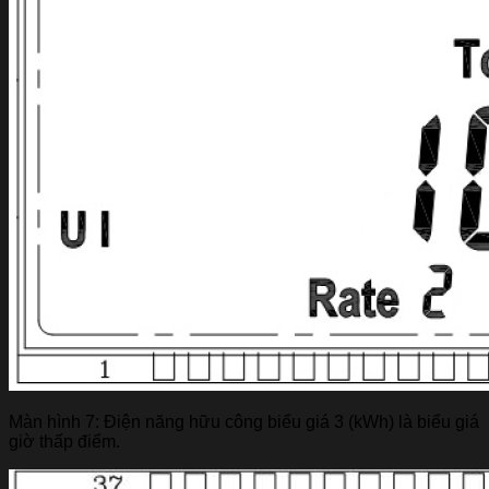
Màn hình 7: Điện năng hữu công biểu giá 3 (kWh) là biểu giá
giờ thấp điểm.