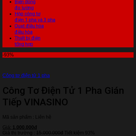
Biến dòng
đo lường
Hộp công tơ
điện 1 pha và 3 pha
Quạt điều hòa
điều hòa
Thiết bị điện
tổng hợp
-93%
Công tơ điện tử 1 pha
Công Tơ Điện Tử 1 Pha Gián
Tiếp VINASINO
Mã sản phẩm : Liên hệ
Giá:
1.000.000đ
Giá thị trường :
15.000.000đ
Tiết kiệm 93%