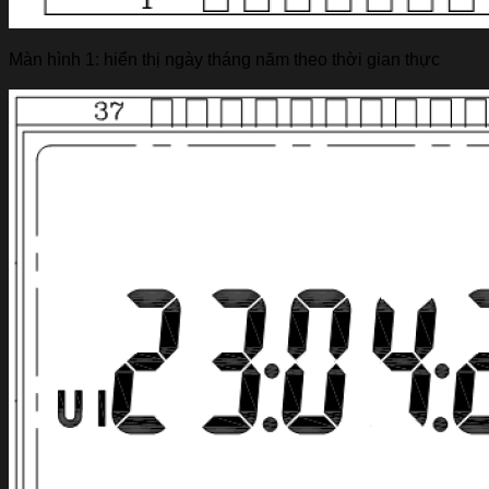
Màn hình 1: hiển thị ngày tháng năm theo thời gian thực