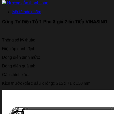
Hướng dẫn thanh toán
Mô tả sản phẩm
Công Tơ Điện Tử 1 Pha 3 giá Gián Tiếp VINASINO
Thông số kỹ thuật:
Điện áp danh định:
Dòng điện định mức:
Dòng điện quá tải:
Cấp chính xác:
Kích thước (dài x sâu x rộng): 215 x 71 x 130 mm