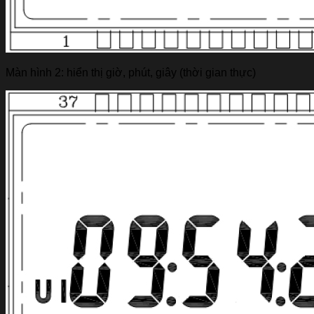
Màn hình 2: hiển thị giờ, phút, giây (thời gian thực)