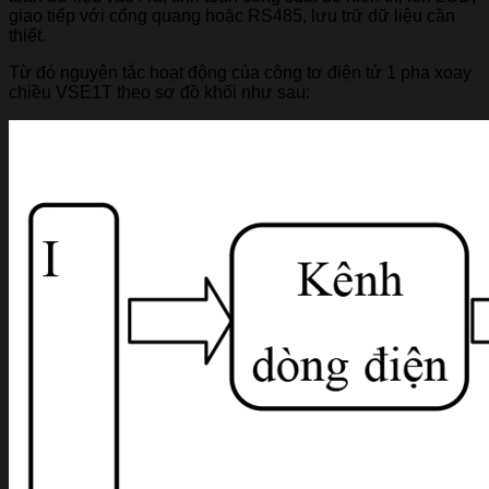
giao tiếp với cổng quang hoặc RS485, lưu trữ dữ liệu cần
thiết.
Từ đó nguyên tắc hoạt động của công tơ điện tử 1 pha xoay
chiều VSE1T theo sơ đồ khối như sau: