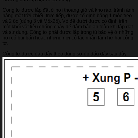
Công tơ được lắp đặt ở nơi thoáng gió và khô ráo, tránh ánh
nắng mặt trời chiếu trực tiếp, được cố định bằng 1 móc treo
và 2 ốc (dùng 3 vít M5x25). Vỏ đế dưới được cố định trên
một khối vật liệu chống cháy để đảm bảo an toàn khi lắp đặt
và sử dụng. Công tơ phải được lắp trong tủ bảo vệ ở những
nơi có bụi bẩn hoặc những nơi có tác nhân làm hư hại công
tơ.
Công tơ được đấu dây theo đúng sơ đồ đấu dây sau đây