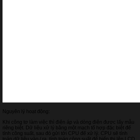
Nguyên lý hoạt động:
Khi công tơ làm việc thì điện áp và dòng điện được lấy mẫu
riêng biệt. Dữ liệu xử lý bằng một mạch tổ hợp đặc biệt để
tính công suất, sau đó gửi tới CPU để xử lý. CPU sẽ tính
toán dữ liệu vào / ra, tính toán công suất để hiển thị lên LCD,