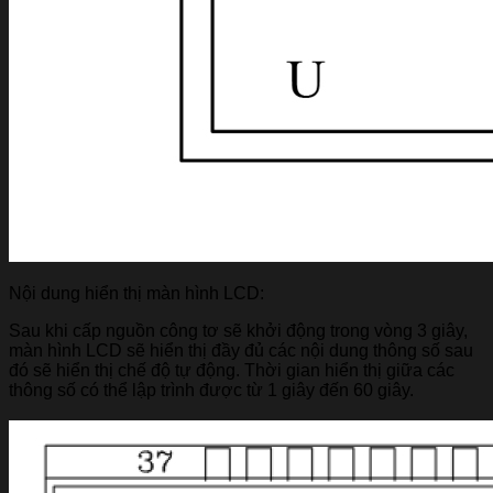
Nội dung hiển thị màn hình LCD:
Sau khi cấp nguồn công tơ sẽ khởi động trong vòng 3 giây,
màn hình LCD sẽ hiển thị đầy đủ các nội dung thông số sau
đó sẽ hiển thị chế độ tự động. Thời gian hiển thị giữa các
thông số có thể lập trình được từ 1 giây đến 60 giây.