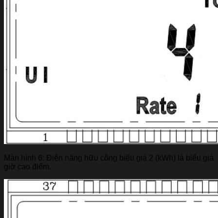
Màn hình 6: Điện năng hữu công biểu giá 2 (kWh) là biểu giá
giờ cao điểm.