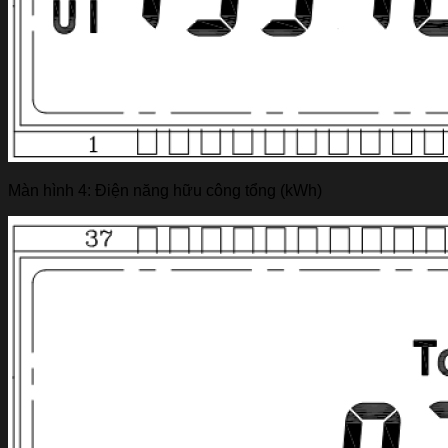
Màn hình 4: Điện năng hữu công tổng (kWh)