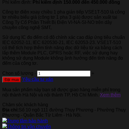
Phí kiểm định:
Phí kiểm định 150.000 đến 450.000 đồng
Công tơ điện xoay chiều 1 pha gián tiếp VSE1T-510 là công
tơ nhiều biểu giá (công tơ 1 pha 3 giá) được sản xuất tại
Công Ty Cổ Phần Thiết Bị Điện VI-NA-SI-NO trên dây
chuyền công nghệ SMT,
Sử dụng IC đo đếm có độ chính xác cao đáp ứng tiêu chuẩn
IEC 62052-11, IEC 620530-21, IEC 62053-23. VSE1T-510
có thể tích hợp thêm tính năng đọc dữ liệu từ xa bằng cách
lắp thêm Module PLC, GPRS hoặc RF, việc sử dụng hay
không sử dụng Module không ảnh hưởng đến tính năng đo
đếm của công tơ.
Chọn số lượng
-
+
Yêu cầu tư vấn
Đặt mua
Mua sản phẩm này bạn sẽ được giao hàng miễn phí trong
nội thành Hà Nội và nội thành TP. Hồ Chí Minh.
Xem thêm
Chăm sóc khách hàng
Địa chỉ:
Số 10 ngõ 111 đường Thụy Phương - Phường Thụy
Phương - Quận Bắc Từ Liêm - Hà Nội.
Trung tâm bảo hành
Thông tin vận chuyển