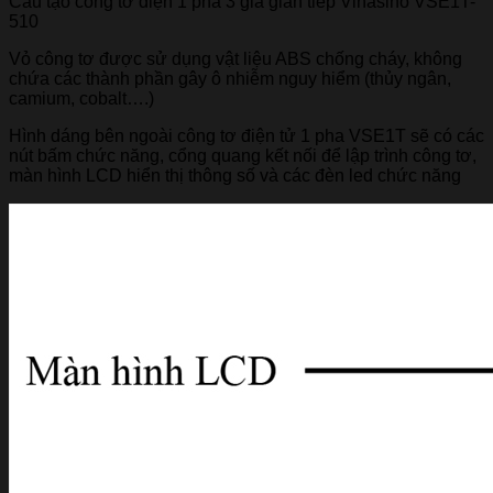
Cấu tạo công tơ điện 1 pha 3 giá gián tiếp Vinasino VSE1T-
510
Vỏ công tơ được sử dụng vật liệu ABS chống cháy, không
chứa các thành phần gây ô nhiễm nguy hiểm (thủy ngân,
camium, cobalt….)
Hình dáng bên ngoài công tơ điện tử 1 pha VSE1T sẽ có các
nút bấm chức năng, cổng quang kết nối để lập trình công tơ,
màn hình LCD hiển thị thông số và các đèn led chức năng