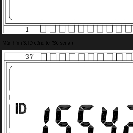
Màn hình 3: ID công tơ (Số serial)