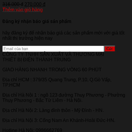
316.000 đ
270.000 đ
Thêm vào giỏ hàng
Đăng ký nhận báo giá sản phẩm
hãy đăng ký để nhận báo giá các sản phẩm mới với giá tốt
nhất thi trường hiện nay
CÔNG TY TNHH SẢN XUẤT VÀ THƯƠNG MẠI
THIẾT BỊ ĐIỆN THÀNH TRUNG
GIAO HÀNG NHANH TRONG VÒNG 60 PHÚT
Địa chỉ HCM : 379/35 Quang Trung, P.10, Q.Gò Vấp,
TP.HCM
Địa chỉ Hà Nội 1 : ngõ 123 đường Thụy Phương - Phường
Thụy Phương - Bắc Từ Liêm - Hà Nội.
Địa chỉ Hà Nội 2: Làng đình thôn - Mỹ Đình - HN.
Địa chỉ Hà Nội 3: Cổng Nam An Khánh-Hoài Đức-HN.
Hotline Hà Nội: 0986662769