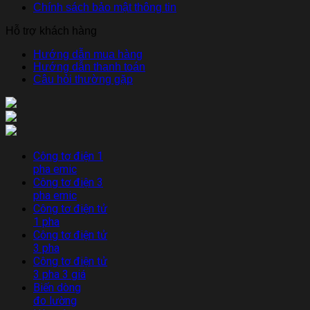
Chính sách bảo mật thông tin
Hỗ trợ khách hàng
Hướng dẫn mua hàng
Hướng dẫn thanh toán
Câu hỏi thường gặp
Công tơ điện 1
pha emic
Công tơ điện 3
pha emic
Công tơ điện tử
1 pha
Công tơ điện tử
3 pha
Công tơ điện tử
3 pha 3 giá
Biến dòng
đo lường