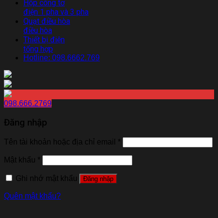
Hộp công tơ
điện 1 pha và 3 pha
Quạt điều hòa
điều hòa
Thiết bị điện
tổng hợp
Hotline: 098.6662.769
098.666.2769
Đăng nhập
Tên tài khoản hoặc địa chỉ email
*
Mật khẩu
*
Ghi nhớ mật khẩu
Đăng nhập
Quên mật khẩu?