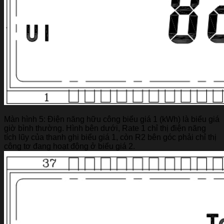
Màn hình 5: Điện năng hữu công biểu giá 1 (kWh) là biểu giá
giờ bình thường. Hình bên dưới, Rate 1 chỉ thị điện năng
tích lũy của thanh ghi biểu giá 1, còn R2 bên góc phải chỉ thị
công tơ đang hoạt động ở biểu giá 2.