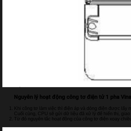
Nguyên lý hoạt động công tơ điện tử 1 pha Vin
Khi công tơ làm việc thì điện áp và dòng điện được lấy m
Cuối cùng, CPU sẽ gửi dữ liệu đã xử lý để hiển thị, giao 
Từ đó nguyên tắc hoạt động của công tơ điện xoay chiề