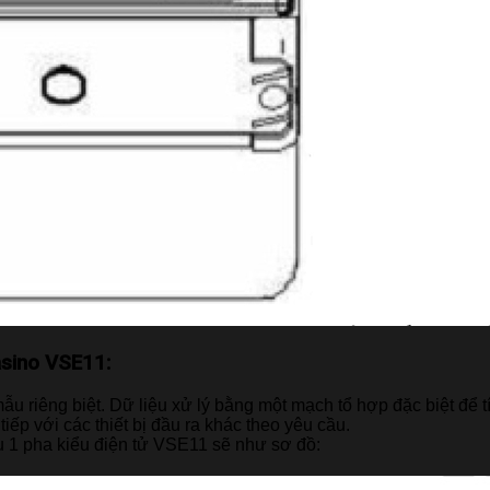
asino VSE11:
ẫu riêng biệt. Dữ liệu xử lý bằng một mạch tổ hợp đặc biệt để t
tiếp với các thiết bị đầu ra khác theo yêu cầu.
u 1 pha kiểu điện tử VSE11 sẽ như sơ đồ: