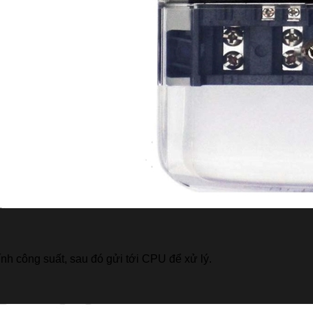
ính công suất, sau đó gửi tới CPU để xử lý.