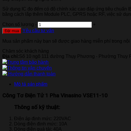
Sử dụng IC đo đếm có độ chính xác cao đáp ứng tiêu chuẩn I
bằng cách lắp thêm Module PLC, GPRS hoặc RF, việc sử dụn
Chọn số lượng
-
+
Yêu cầu tư vấn
Đặt mua
Mua sản phẩm này bạn sẽ được giao hàng miễn phí trong nội 
Chăm sóc khách hàng
Địa chỉ:
Số 10 ngõ 111 đường Thụy Phương - Phường Thụy P
Trung tâm bảo hành
Thông tin vận chuyển
Hướng dẫn thanh toán
Mô tả sản phẩm
Công Tơ Điện Tử 1 Pha Vinasino VSE11-10
Thông số kỹ thuật:
Điện áp định mức: 220VAC
Dòng điện định mức: 10A
Dòng điện quá tải: 40A