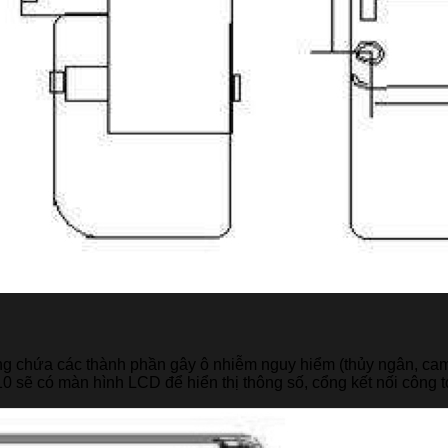
ng chứa các thành phần gây ô nhiễm nguy hiểm (thủy ngân, cam
 sẽ có màn hình LCD để hiển thị thông số, cổng kết nối công tơ