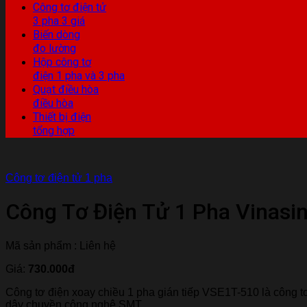
Công tơ điện tử
3 pha 3 giá
Biến dòng
đo lường
Hộp công tơ
điện 1 pha và 3 pha
Quạt điều hòa
điều hòa
Thiết bị điện
tổng hợp
Công tơ điện tử 1 pha
Công Tơ Điện Tử 1 Pha Vinasi
Mã sản phẩm : Liên hệ
Giá:
730.000đ
Công tơ điện xoay chiều 1 pha gián tiếp VSE1T-510 là công tơ
dây chuyền công nghệ SMT,