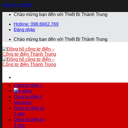
Skip to content
Chào mừng bạn đến với Thiết Bị Thành Trung
Hotline: 098.6662.769
Đăng nhập
Chào mừng bạn đến với Thiết Bị Thành Trung
Công tơ điện 1
pha emic
Công tơ điện 3
pha emic
Công tơ điện tử
1 pha
Công tơ điện tử
3 pha