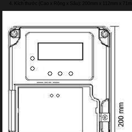
Kích thước (Cao x Rộng x Sâu): 200mm x 112mm x 71