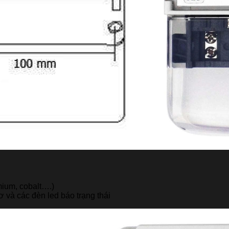
ium, cobalt….)
 và các đèn led báo trạng thái