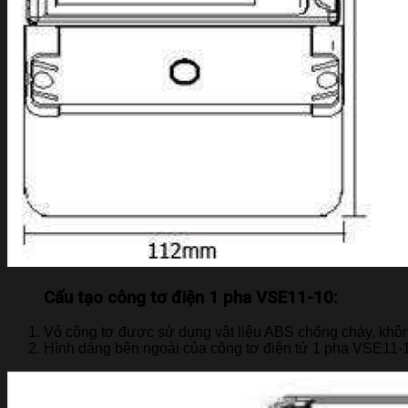
Cấu tạo công tơ điện 1 pha VSE11-10:
Vỏ công tơ được sử dụng vật liệu ABS chống cháy, khô
Hình dáng bên ngoài của công tơ điện tử 1 pha VSE11-10