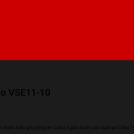
no VSE11-10
 nhiều biểu giá (công tơ 1 pha 3 giá) được sản xuất tại Công 