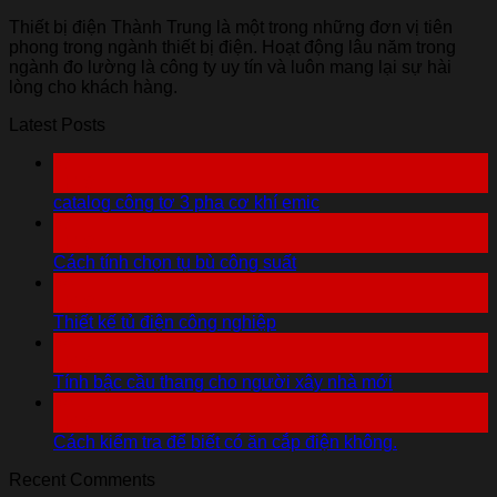
Thiết bị điện Thành Trung là một trong những đơn vị tiên
phong trong ngành thiết bị điện. Hoạt động lâu năm trong
ngành đo lường là công ty uy tín và luôn mang lại sự hài
lòng cho khách hàng.
Latest Posts
07
Th10
catalog công tơ 3 pha cơ khí emic
07
Th10
Cách tính chọn tụ bù công suất
06
Th10
Thiết kế tủ điện công nghiệp
06
Th10
Tính bậc cầu thang cho người xây nhà mới
06
Th10
Cách kiểm tra để biết có ăn cắp điện không.
Recent Comments