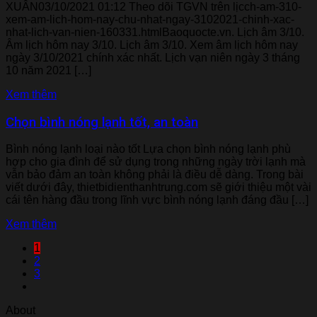
XUÂN03/10/2021 01:12 Theo dõi TGVN trên lịcch-am-310-
xem-am-lich-hom-nay-chu-nhat-ngay-3102021-chinh-xac-
nhat-lich-van-nien-160331.htmlBaoquocte.vn. Lịch âm 3/10.
Âm lịch hôm nay 3/10. Lịch âm 3/10. Xem âm lịch hôm nay
ngày 3/10/2021 chính xác nhất. Lịch vạn niên ngày 3 tháng
10 năm 2021 […]
Xem thêm
Chọn bình nóng lạnh tốt, an toàn
Bình nóng lạnh loại nào tốt Lựa chọn bình nóng lạnh phù
hợp cho gia đình để sử dụng trong những ngày trời lạnh mà
vẫn bảo đảm an toàn không phải là điều dễ dàng. Trong bài
viết dưới đây, thietbidienthanhtrung.com sẽ giới thiệu một vài
cái tên hàng đầu trong lĩnh vực bình nóng lạnh đáng đầu […]
Xem thêm
1
2
3
About