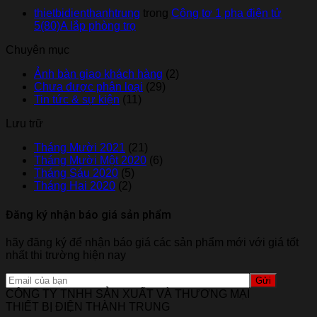
thietbidienthanhtrung
trong
Công tơ 1 pha điện tử
5(80)A lắp phòng trọ
Chuyên mục
Ảnh bàn giao khách hàng
(2)
Chưa được phân loại
(29)
Tin tức & sự kiện
(11)
Lưu trữ
Tháng Mười 2021
(21)
Tháng Mười Một 2020
(6)
Tháng Sáu 2020
(5)
Tháng Hai 2020
(2)
Đăng ký nhận báo giá sản phẩm
hãy đăng ký để nhận báo giá các sản phẩm mới với giá tốt
nhất thi trường hiện nay
CÔNG TY TNHH SẢN XUẤT VÀ THƯƠNG MẠI
THIẾT BỊ ĐIỆN THÀNH TRUNG