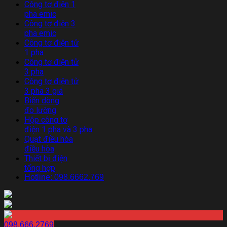
Công tơ điện 1
pha emic
Công tơ điện 3
pha emic
Công tơ điện tử
1 pha
Công tơ điện tử
3 pha
Công tơ điện tử
3 pha 3 giá
Biến dòng
đo lường
Hộp công tơ
điện 1 pha và 3 pha
Quạt điều hòa
điều hòa
Thiết bị điện
tổng hợp
Hotline: 098.6662.769
098.666.2769