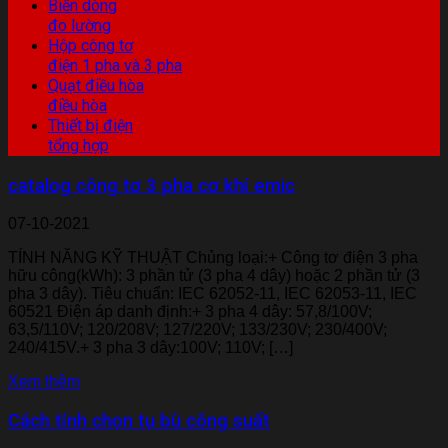
Biến dòng
đo lường
Hộp công tơ
điện 1 pha và 3 pha
Quạt điều hòa
điều hòa
Thiết bị điện
tổng hợp
catalog công tơ 3 pha cơ khí emic
07-10-2021
TÍNH NĂNG KỸ THUẬT Chủng loại:+ Công tơ điện 3 pha
hữu công(kWh): 3 phần tử (3 pha 4 dây) hoặc 2 phần tử (3
pha 3 dây). Tiêu chuẩn: IEC 62052-11, IEC 62053-11, IEC
60521 Điện áp danh định:+ 3 pha 4 dây: 57,8/100V;
63,5/110V; 120/208V; 127/220V; 133/230V; 230/400V;
240/415V.+ 3 pha 3 dây:100V; 110V; […]
Xem thêm
Cách tính chọn tụ bù công suất