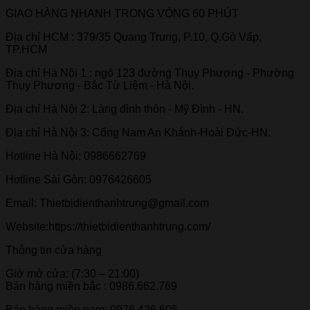
GIAO HÀNG NHANH TRONG VÒNG 60 PHÚT
Địa chỉ HCM : 379/35 Quang Trung, P.10, Q.Gò Vấp,
TP.HCM
Địa chỉ Hà Nội 1 : ngõ 123 đường Thụy Phương - Phường
Thụy Phương - Bắc Từ Liêm - Hà Nội.
Địa chỉ Hà Nội 2: Làng đình thôn - Mỹ Đình - HN.
Địa chỉ Hà Nội 3: Cổng Nam An Khánh-Hoài Đức-HN.
Hotline Hà Nội: 0986662769
Hotline Sài Gòn: 0976426605
Email: Thietbidienthanhtrung@gmail.com
Website:https://thietbidienthanhtrung.com/
Thông tin cửa hàng
Giờ mở cửa: (7:30 – 21:00)
Bán hàng miền bắc : 0986.662.769
Bán hàng miền nam: 0976.426.605