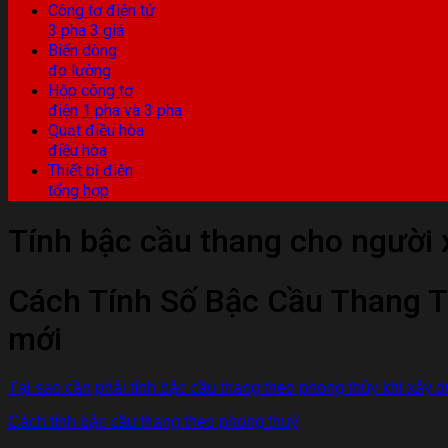
Công tơ điện tử
3 pha 3 giá
Biến dòng
đo lường
Hộp công tơ
điện 1 pha và 3 pha
Quạt điều hòa
điều hòa
Thiết bị điện
tổng hợp
Tính bậc cầu thang cho người 
Cách Tính Số Bậc Cầu Thang 
mới
Tại sao cần phải tính bậc cầu thang theo phong thủy khi xây
Cách tính bậc cầu thang theo phong thuỷ