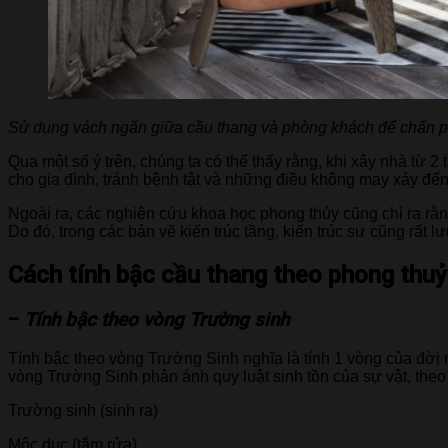
Sử dụng vách ngăn giữa cầu thang và phòng khách để chấn 
Qua một số ý trên, chúng ta có thể thấy rằng, khi xây nhà từ 2
cho gia đình, tránh bệnh tật và những điều không may xảy đến
Ngoài ra, các nghiên cứu khoa học phong thủy cũng chỉ ra rằ
Do đó, trong các bản vẽ kiến trúc tầng, kiến trúc sư cũng rất lư
Cách tính bậc cầu thang theo phong thuỷ
–
Tính bậc theo vòng Trường sinh
Tính bậc theo vòng Trường Sinh nghĩa là tính 1 vòng của đời n
vòng Trường Sinh phản ánh quy luật sinh tồn của sự vật, theo 
Trường sinh (sinh ra)
Mộc dục (tắm rửa)