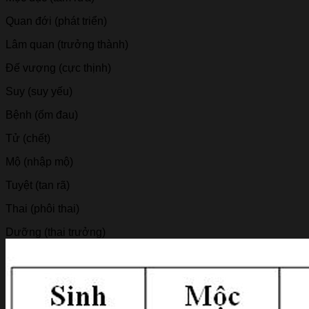
Quan đới (phát triển)
Lâm quan (trưởng thành)
Đế vượng (cực thịnh)
Suy (suy yếu)
Bệnh (ốm đau)
Tử (chết)
Mộ (nhập mộ)
Tuyệt (tan rã)
Thai (phôi thai)
Dưỡng (thai trưởng)