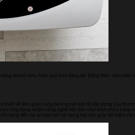
 nóng nhanh hơn, hiệu quả hơn đáng kể. Đồng thời, cảm biến n
có thiết kế đơn giản cùng đường nét tinh tế đặc trưng của thươn
n được ứng dụng nhiều công nghệ tiên tiến như bình chứa tráng
hỉ mang đến sự an toàn khi sử dụng mà còn giúp tiết kiệm chi 