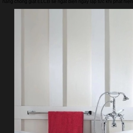
năng chống giật ELCB sẽ ngắt điện ngay lặp tức khi phát hiện rò