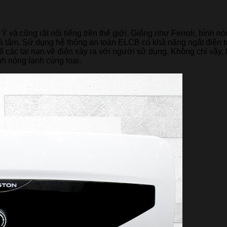
 và cũng rất nổi tiếng trên thế giới. Giống như Ferroli, bình n
 tắm. Sử dụng hệ thống an toàn ELCB có khả năng ngắt điện tự 
 các tai nạn về điện xảy ra với người sử dụng. Không chỉ vậy
h nóng lạnh cùng loại.