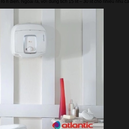
 rỉ điện. Ngoài ra, với dung tích 15 lít – 30 lít cho nhiều nhu 