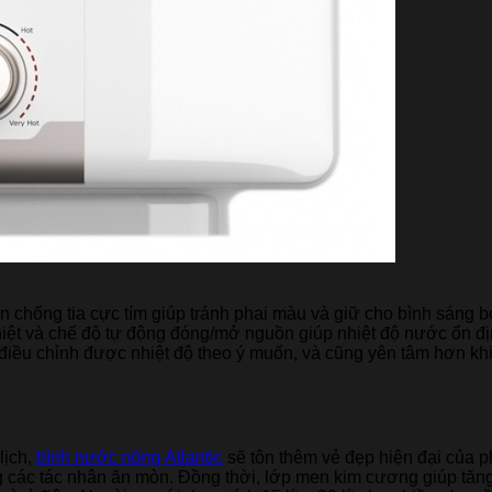
chống tia cực tím giúp tránh phai màu và giữ cho bình sáng bó
nhiệt và chế độ tự động đóng/mở nguồn giúp nhiệt độ nước ổn đị
 điều chỉnh được nhiệt độ theo ý muốn, và cũng yên tâm hơn khi 
lịch,
bình nước nóng Atlantic
sẽ tôn thêm vẻ đẹp hiện đại của p
 các tác nhân ăn mòn. Đồng thời, lớp men kim cương giúp tăn