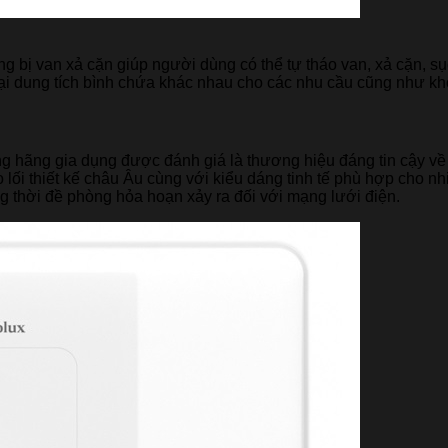
g bị van xả cặn giúp người dùng có thể tự tháo van, xả cặn, sụ
oại dung tích bình chứa khác nhau cho các nhu cầu cũng như k
ững hãng gia dụng được đánh giá là thương hiệu đáng tin cậy v
cho lối thiết kế châu Âu cùng với kiểu dáng tinh tế phù hợp cho 
 thời đề phòng hỏa hoạn xảy ra đối với mạng lưới điện.