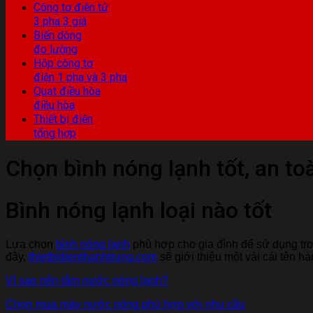
Công tơ điện tử
3 pha 3 giá
Biến dòng
đo lường
Hộp công tơ
điện 1 pha và 3 pha
Quạt điều hòa
điều hòa
Thiết bị điện
tổng hợp
Chọn bình nóng lạnh tốt, an to
Bình nóng lạnh loại nào tốt
Lựa chọn
bình nóng lạnh
phù hợp cho gia đình để sử dụng tro
đây,
thietbidienthanhtrung.co
m
sẽ giới thiệu một vài cái tên h
Vì sao nên tắm nước nóng lạn
h
?
C
h
ọn mua máy nước nóng phù hợp với nhu cầu