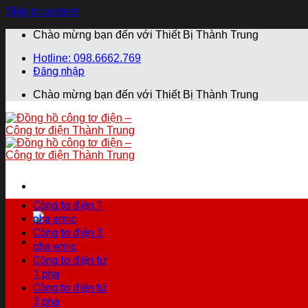
Skip to content
Chào mừng bạn đến với Thiết Bị Thành Trung
Hotline: 098.6662.769
Đăng nhập
Chào mừng bạn đến với Thiết Bị Thành Trung
Công tơ điện 1
pha emic
Công tơ điện 3
pha emic
Công tơ điện tử
1 pha
Công tơ điện tử
3 pha