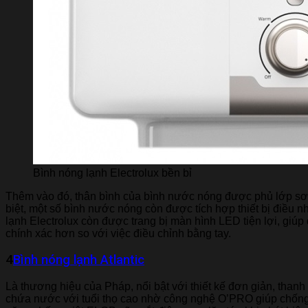
Bình nóng lạnh Electrolux bền bỉ
Thêm vào đó, thân bình của bình nước nóng được phủ lớp sơn 
biệt, một số bình nước nóng còn được tích hợp thiết bị điều 
lạnh Electrolux còn được trang bị màn hình LED tiện lợi, giúp
chính xác hơn so với việc điều chỉnh bằng tay.
4​
Bình nóng lạnh Atlantic
Là thương hiệu của Pháp, nổi bật với thiết kế đơn giản, thanh 
chứa nước với tuổi thọ cao nhờ công nghệ O’PRO giúp chống