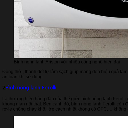
Bình nóng lạnh Ariston với nhiều công nghệ hiện đại
Đồng thời, thanh đốt tự làm sạch giúp mang đến hiệu quả làm
an toàn khi sử dụng.
2​
Bình nóng lạnh Ferolli
Là thương hiệu hàng đầu của thế giới, bình nóng lạnh Ferolli 
không gian nội thất. Bên cạnh đó, bình nóng lạnh Ferolli cò
rơ-le chống cháy khô, lớp cách nhiệt không có CFC,… không c