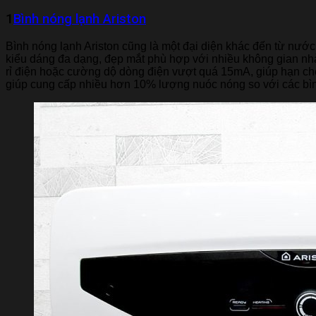
1
Bình nóng lạnh Ariston
Bình nóng lạnh Ariston cũng là một đại diện khác đến từ nước Ý
kiểu dáng đa dạng, đẹp mắt phù hợp với nhiều không gian nhà
rỉ điện hoặc cường dộ dòng điện vượt quá 15mA, giúp hạn chế
giúp cung cấp nhiều hơn 10% lượng nuóc nóng so với các bìn