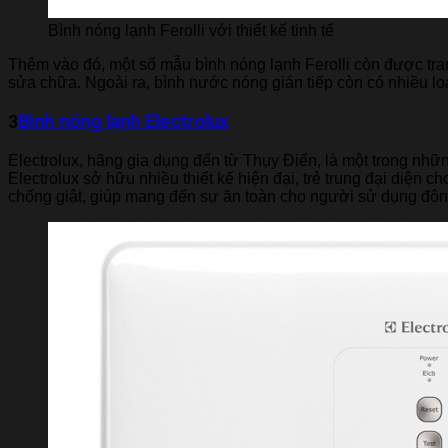
Bình nóng lạnh Ferolli với thiết kế tinh tế
Thêm vào đó, một số mẫu bình nóng lạnh Ferolli còn được tran
sửa chữa. Ngoài ra, bình nước nóng gián tiếp còn có nhiều l
3​
Bình nóng lạnh Electrolux
Electrolux, hãng gia dụng đến từ Thụy Điển, là một trong nh
Electrolux sở hữu nhiều thiết kế hiện đại, trẻ trung đại diện 
chống giật, giúp mang đến sự ăn toàn cho người sử dụng đông