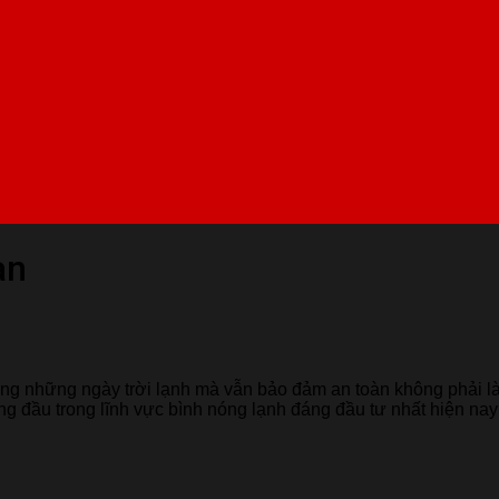
àn
ng những ngày trời lạnh mà vẫn bảo đảm an toàn không phải là 
àng đầu trong lĩnh vực bình nóng lạnh đáng đầu tư nhất hiện nay