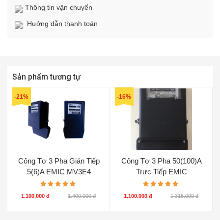
Thông tin vận chuyển
Hướng dẫn thanh toán
Sản phẩm tương tự
-21%
-16%
Công Tơ 3 Pha Gián Tiếp
Công Tơ 3 Pha 50(100)A
5(6)A EMIC MV3E4
Trực Tiếp EMIC
1.100.000 đ
1.400.000 đ
1.100.000 đ
1.315.000 đ