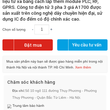
liệu từ xa bằng cách lắp thêm module PLC, RF,
GPRS. Công tơ điện tử 3 pha 3 giá A1700 được
sản xuất trên công nghệ dây chuyền hiện đại, sử
dụng IC đo đếm có độ chính xác cao.
-
+
Chọn số lượng
Yêu cầu tư vấn
Đặt mua
Mua sản phẩm này bạn sẽ được giao hàng miễn phí trong nội
thành Hà Nội và nội thành TP. Hồ Chí Minh.
Xem thêm
Chăm sóc khách hàng
Địa chỉ:
Số 10 ngõ 111 đường Thụy Phương - Phường
Thụy Phương - Quận Bắc Từ Liêm - Hà Nội.
Trung tâm bảo hành