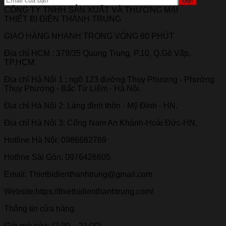
CÔNG TY TNHH SẢN XUẤT VÀ THƯƠNG MẠI
THIẾT BỊ ĐIỆN THÀNH TRUNG
GIAO HÀNG NHANH TRONG VÒNG 60 PHÚT
Địa chỉ HCM : 379/35 Quang Trung, P.10, Q.Gò Vấp,
TP.HCM
Địa chỉ Hà Nội 1 : ngõ 123 đường Thụy Phương - Phường
Thụy Phương - Bắc Từ Liêm - Hà Nội.
Địa chỉ Hà Nội 2: Làng đình thôn - Mỹ Đình - HN.
Địa chỉ Hà Nội 3: Cổng Nam An Khánh-Hoài Đức-HN.
Hotline Hà Nội: 0986662769
Hotline Sài Gòn: 0976426605
Email: Thietbidienthanhtrung@gmail.com
Website:https://thietbidienthanhtrung.com/
Thông tin cửa hàng
Giờ mở cửa: (7:30 – 21:00)