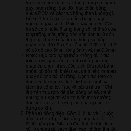
hợp kim nhôm tấm, các tang trống số, bánh
gẩy, bánh răng, bạc đỡ, bạc chặn bằng
nhựa POM và các trục bằng thép không gỉ.
Bộ số 1 hướng có cơ cấu chống quay
ngược ngay cả khi Roto quay ngược. Các
bộ số có 5 hoặc 6 tang trống số, chữ số của
tang trống màu trắng trên nền đen từ 0 đến
9 (riêng chữ số của trang trống số thập
phân màu đỏ trên nền trắng từ 0 đến 9), chữ
số có độ cao 5mm, rộng 3mm và nét 0.8mm.
Roto: Trục roto bằng thép không gỉ, 2 đĩa
roto được gắn với trục roto nhờ phương
pháp ép phun nhựa đặc biệt. Đĩa roto bằng
nhôm có độ tinh khiết cao, đảm bảo momen
quay đủ cho dải tải rộng. Cạnh đĩa roto có
dấu đen tại vạch vị trí 0 để hiệu chỉnh và
kiểm tra công tơ. Trục vít bằng nhựa POM
lắp trên trục roto để dẫn động bộ số, tránh
những hư hại do vận chuyển theo hướng
dọc trục và các hướng kính bằng các cữ
dừng cơ khí.
Phần tử dòng điện: Gồm 1 lõi từ và 1 cuộn
dây lắp trên 1 giá đỡ bằng thép dẫn từ. Các
lõi từ bằng tôn Silic có đặc tính từ tốt, được
xử lý chống gỉ, cách điện cao, chống ẩm tốt.