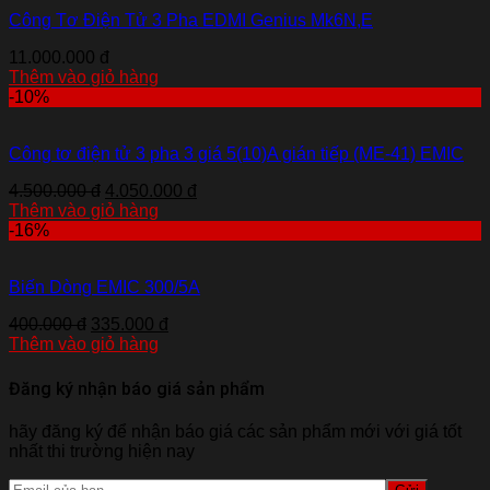
Công Tơ Điện Tử 3 Pha EDMI Genius Mk6N,E
11.000.000 đ
Thêm vào giỏ hàng
-10%
Công tơ điện tử 3 pha 3 giá 5(10)A gián tiếp (ME-41) EMIC
4.500.000 đ
4.050.000 đ
Thêm vào giỏ hàng
-16%
Biến Dòng EMIC 300/5A
400.000 đ
335.000 đ
Thêm vào giỏ hàng
Đăng ký nhận báo giá sản phẩm
hãy đăng ký để nhận báo giá các sản phẩm mới với giá tốt
nhất thi trường hiện nay