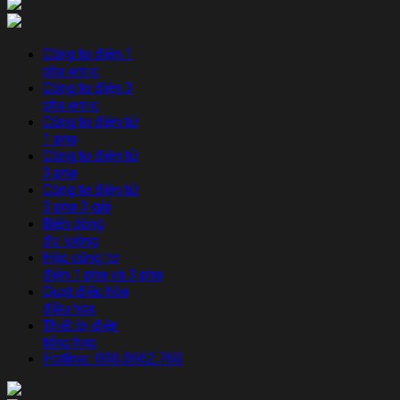
Công tơ điện 1
pha emic
Công tơ điện 3
pha emic
Công tơ điện tử
1 pha
Công tơ điện tử
3 pha
Công tơ điện tử
3 pha 3 giá
Biến dòng
đo lường
Hộp công tơ
điện 1 pha và 3 pha
Quạt điều hòa
điều hòa
Thiết bị điện
tổng hợp
Hotline: 098.6662.769