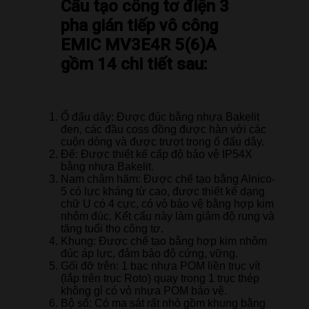
Cấu tạo công tơ điện 3
pha gián tiếp vô công
EMIC MV3E4R 5(6)A
gồm 14 chi tiết sau:
Ổ đấu dây: Được đúc bằng nhựa Bakelit
đen, các đầu coss đồng được hàn với các
cuộn dòng và được trượt trong ổ đấu dây.
Đế: Được thiết kế cấp độ bảo vệ IP54X
bằng nhựa Bakelit.
Nam châm hãm: Được chế tạo bằng Alnico-
5 có lực kháng từ cao, được thiết kế dạng
chữ U có 4 cực, có vỏ bảo vệ bằng hợp kim
nhôm đúc. Kết cấu này làm giảm độ rung và
tăng tuổi thọ công tơ.
Khung: Được chế tạo bằng hợp kim nhôm
đúc áp lực, đảm bảo độ cứng, vững.
Gối đỡ trên: 1 bạc nhựa POM liền trục vít
(lắp trên trục Roto) quay trong 1 trục thép
không gỉ có vỏ nhựa POM bảo vệ.
Bộ số: Có ma sát rất nhỏ gồm khung bằng