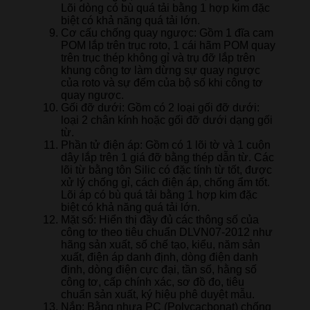
Lõi dòng có bù quá tải bằng 1 hợp kim đặc
biệt có khả năng quá tải lớn.
Cơ cấu chống quay ngược: Gồm 1 đĩa cam
POM lắp trên trục roto, 1 cái hãm POM quay
trên trục thép không gỉ và trụ đỡ lắp trên
khung công tơ làm dừng sự quay ngược
của roto và sự đếm của bộ số khi công tơ
quay ngược.
Gối đỡ dưới: Gồm có 2 loại gối đỡ dưới:
loại 2 chân kính hoặc gối đỡ dưới dạng gối
từ.
Phần tử điện áp: Gồm có 1 lõi tờ và 1 cuộn
dây lắp trên 1 giá đỡ bằng thép dẫn từ. Các
lõi từ bằng tôn Silic có đặc tính từ tốt, được
xử lý chống gỉ, cách điện áp, chống ẩm tốt.
Lõi áp có bù quá tải bằng 1 hợp kim đặc
biệt có khả năng quá tải lớn.
Mặt số: Hiển thị đầy đủ các thông số của
công tơ theo tiêu chuẩn DLVN07-2012 như
hãng sản xuất, số chế tạo, kiểu, năm sản
xuất, điện áp danh định, dòng điện danh
định, dòng điện cực đại, tần số, hằng số
công tơ, cấp chính xác, sơ đồ đo, tiêu
chuẩn sản xuất, ký hiệu phê duyệt mẫu.
Nắp: Bằng nhựa PC (Polycacbonat) chống