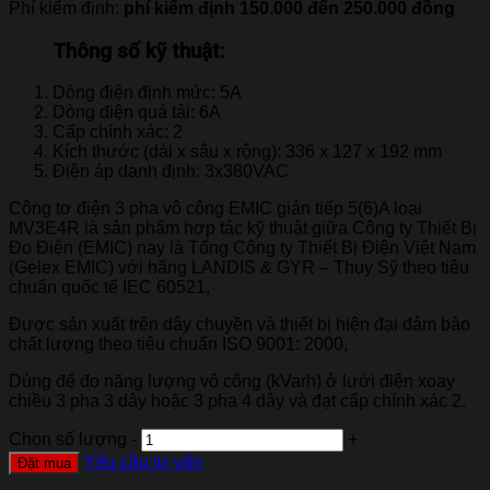
Phí kiểm định:
phí kiểm định 150.000 đến 250.000 đồng
Thông số kỹ thuật:
Dòng điện định mức: 5A
Dòng điện quá tải: 6A
Cấp chính xác: 2
Kích thước (dài x sâu x rộng): 336 x 127 x 192 mm
Điện áp danh định: 3x380VAC
Công tơ điện 3 pha vô công EMIC gián tiếp 5(6)A loại
MV3E4R là sản phẩm hợp tác kỹ thuật giữa Công ty Thiết Bị
Đo Điện (EMIC) nay là Tổng Công ty Thiết Bị Điện Việt Nam
(Gelex EMIC) với hãng LANDIS & GYR – Thụy Sỹ theo tiêu
chuẩn quốc tế IEC 60521,
Được sản xuất trên dây chuyền và thiết bị hiện đại đảm bảo
chất lượng theo tiêu chuẩn ISO 9001: 2000,
Dùng để đo năng lượng vô công (kVarh) ở lưới điện xoay
chiều 3 pha 3 dây hoặc 3 pha 4 dây và đạt cấp chính xác 2.
Chọn số lượng
-
+
Yêu cầu tư vấn
Đặt mua