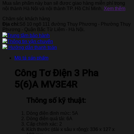
Mua sản phẩm này bạn sẽ được giao hàng miễn phí trong
nội thành Hà Nội và nội thành TP. Hồ Chí Minh.
Xem thêm
Chăm sóc khách hàng
Địa chỉ:
Số 10 ngõ 111 đường Thụy Phương - Phường Thụy
Phương - Quận Bắc Từ Liêm - Hà Nội.
Trung tâm bảo hành
Thông tin vận chuyển
Hướng dẫn thanh toán
Mô tả sản phẩm
Công Tơ Điện 3 Pha
5(6)A
MV3E4R
Thông số kỹ thuật:
Dòng điện định mức: 5A
Dòng điện quá tải: 6A
Cấp chính xác: 2
Kích thước (dài x sâu x rộng): 336 x 127 x