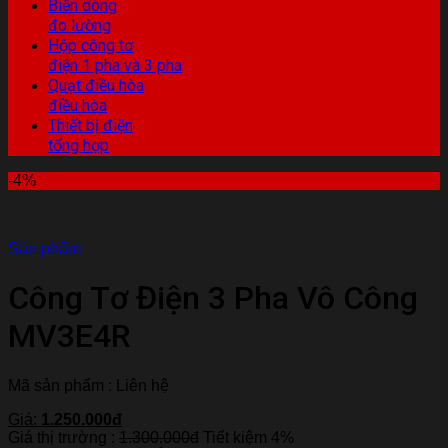
Biến dòng
đo lường
Hộp công tơ
điện 1 pha và 3 pha
Quạt điều hòa
điều hòa
Thiết bị điện
tổng hợp
-4%
Sản phẩm
Công Tơ Điện 3 Pha Vô Công
MV3E4R
Mã sản phẩm : Liên hệ
Giá:
1.250.000đ
Giá thị trường :
1.300.000đ
Tiết kiệm 4%