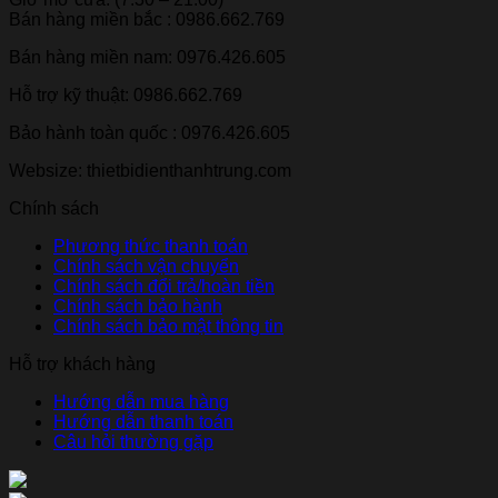
Bán hàng miền bắc : 0986.662.769
Bán hàng miền nam: 0976.426.605
Hỗ trợ kỹ thuật: 0986.662.769
Bảo hành toàn quốc : 0976.426.605
Websize: thietbidienthanhtrung.com
Chính sách
Phương thức thanh toán
Chính sách vận chuyển
Chính sách đổi trả/hoàn tiền
Chính sách bảo hành
Chính sách bảo mật thông tin
Hỗ trợ khách hàng
Hướng dẫn mua hàng
Hướng dẫn thanh toán
Câu hỏi thường gặp