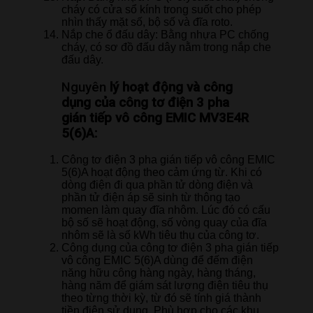
cháy có cửa sổ kính trong suốt cho phép
nhìn thấy mặt số, bộ số và đĩa roto.
Nắp che ổ đấu dây: Bằng nhựa PC chống
cháy, có sơ đồ đấu dây nằm trong nắp che
đấu dây.
Nguyên
lý hoạt động và công
dụng của công tơ điện 3 pha
gián tiếp vô công EMIC MV3E4R
5(6)A
:
Công tơ điện 3 pha gián tiếp vô công EMIC
5(6)A hoạt động theo cảm ứng từ. Khi có
dòng điện đi qua phần tử dòng điện và
phần tử điện áp sẽ sinh từ thông tạo
momen làm quay đĩa nhôm. Lúc đó có cấu
bộ số sẽ hoạt động, số vòng quay của đĩa
nhôm sẽ là số kWh tiêu thụ của công tơ.
Công dụng của công tơ điện 3 pha gián tiếp
vô công EMIC 5(6)A dùng để đếm điện
năng hữu công hàng ngày, hàng tháng,
hàng năm để giám sát lượng điện tiêu thụ
theo từng thời kỳ, từ đó sẽ tính giá thành
tiền điện sử dụng. Phù hợp cho các khu