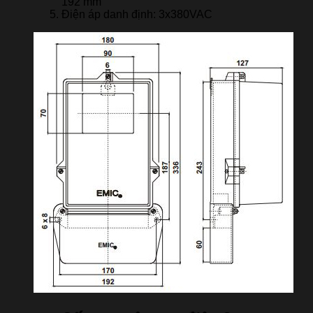
192 mm
Điện áp danh định: 3x380VAC