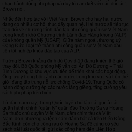
chặn hành động phi pháp và duy trì cam kết với các đối tác”,
Brown nói.
Nhắc đến hợp tác với Việt Nam, Brown cho hay hai nước
đang có nhiều cơ hội thúc đẩy quan hệ. Hai nước sẽ tiếp tục
trao đổi về chương trình đào tạo phi công quân sự Việt Nam
trong khuôn khổ Chương trình Lãnh đạo Hàng không (ALP)
của không quân Mỹ (USAF). Giữa năm ngoái, thượng uý
Đặng Đức Toại trở thành phi công quân sự Việt Nam đầu
tiên tốt nghiệp khóa đào tạo của ALP.
Tướng Brown khẳng định dù Covid-19 đang khiến thế giới
thay đổi, Bộ Quốc phòng Mỹ vẫn coi Ấn Độ Dương – Thái
Bình Dương là khu vực ưu tiên để triển khai các hoạt động.
Ông lưu ý trong bối cảnh các nước trong khu vực và trên thế
giới đang tập trung nỗ lực chống Covid-19, Trung Quốc có
hành động cưỡng ép các nước láng giềng, tăng cường yêu
sách phi pháp trên biển.
Từ đầu năm nay, Trung Quốc tuyên bố lập cái gọi là các
quận hành chính “quản lý” quần đảo Trường Sa và Hoàng
Sa thuộc chủ quyền Việt Nam, đâm chìm tàu cá Việt
Nam, đơn phương ra lệnh cấm đánh bắt cá trên Biển Đông.
Bắc Kinh còn cho trồng rau ở Hoàng Sa để củng cố yêu
sách trái luật quốc tế, gửi các công hàm đến Liên Hợp