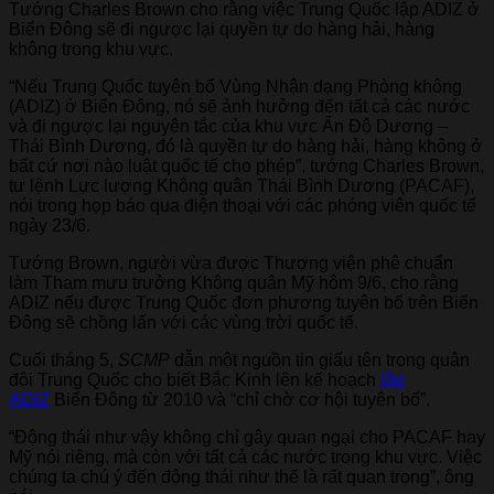
Tướng Charles Brown cho rằng việc Trung Quốc lập ADIZ ở
Biển Đông sẽ đi ngược lại quyền tự do hàng hải, hàng
không trong khu vực.
“Nếu Trung Quốc tuyên bố Vùng Nhận dạng Phòng không
(ADIZ) ở Biển Đông, nó sẽ ảnh hưởng đến tất cả các nước
và đi ngược lại nguyên tắc của khu vực Ấn Độ Dương –
Thái Bình Dương, đó là quyền tự do hàng hải, hàng không ở
bất cứ nơi nào luật quốc tế cho phép”, tướng Charles Brown,
tư lệnh Lực lượng Không quân Thái Bình Dương (PACAF),
nói trong họp báo qua điện thoại với các phóng viên quốc tế
ngày 23/6.
Tướng Brown, người vừa được Thượng viện phê chuẩn
làm Tham mưu trưởng Không quân Mỹ hôm 9/6, cho rằng
ADIZ nếu được Trung Quốc đơn phương tuyên bố trên Biển
Đông sẽ chồng lấn với các vùng trời quốc tế.
Cuối tháng 5,
SCMP
dẫn một nguồn tin giấu tên trong quân
đội Trung Quốc cho biết Bắc Kinh lên kế hoạch
lập
ADIZ
Biển Đông từ 2010 và “chỉ chờ cơ hội tuyên bố”.
“Động thái như vậy không chỉ gây quan ngại cho PACAF hay
Mỹ nói riêng, mà còn với tất cả các nước trong khu vực. Việc
chúng ta chú ý đến động thái như thế là rất quan trọng”, ông