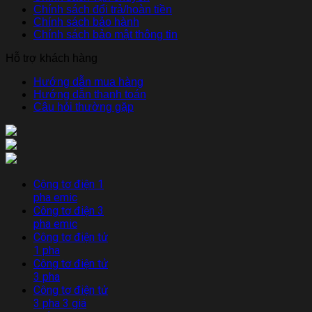
Chính sách đổi trả/hoàn tiền
Chính sách bảo hành
Chính sách bảo mật thông tin
Hỗ trợ khách hàng
Hướng dẫn mua hàng
Hướng dẫn thanh toán
Câu hỏi thường gặp
Công tơ điện 1
pha emic
Công tơ điện 3
pha emic
Công tơ điện tử
1 pha
Công tơ điện tử
3 pha
Công tơ điện tử
3 pha 3 giá