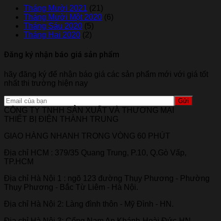
Tháng Mười 2021
(21)
Tháng Mười Một 2020
(6)
Tháng Sáu 2020
(5)
Tháng Hai 2020
(2)
Đăng ký nhận báo giá sản phẩm
hãy đăng ký để nhận báo giá các sản phẩm mới với giá tốt
nhất thi trường hiện nay
CÔNG TY TNHH SẢN XUẤT VÀ THƯƠNG MẠI
THIẾT BỊ ĐIỆN THÀNH TRUNG
GIAO HÀNG NHANH TRONG VÒNG 60 PHÚT
Địa chỉ HCM : 379/35 Quang Trung, P.10, Q.Gò Vấp,
TP.HCM
Địa chỉ Hà Nội 1 : ngõ 123 đường Thụy Phương - Phường
Thụy Phương - Bắc Từ Liêm - Hà Nội.
Địa chỉ Hà Nội 2: Làng đình thôn - Mỹ Đình - HN.
Địa chỉ Hà Nội 3: Cổng Nam An Khánh-Hoài Đức-HN.