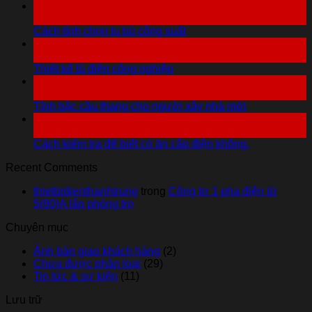
07
Th10
Cách tính chọn tụ bù công suất
06
Th10
Thiết kế tủ điện công nghiệp
06
Th10
Tính bậc cầu thang cho người xây nhà mới
06
Th10
Cách kiểm tra để biết có ăn cắp điện không.
Recent Comments
thietbidienthanhtrung
trong
Công tơ 1 pha điện tử
5(80)A lắp phòng trọ
Chuyên mục
Ảnh bàn giao khách hàng
(2)
Chưa được phân loại
(29)
Tin tức & sự kiện
(11)
Lưu trữ