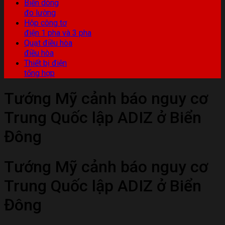
Biến dòng
đo lường
Hộp công tơ
điện 1 pha và 3 pha
Quạt điều hòa
điều hòa
Thiết bị điện
tổng hợp
Tướng Mỹ cảnh báo nguy cơ
Trung Quốc lập ADIZ ở Biển
Đông
Tướng Mỹ cảnh báo nguy cơ
Trung Quốc lập ADIZ ở Biển
Đông