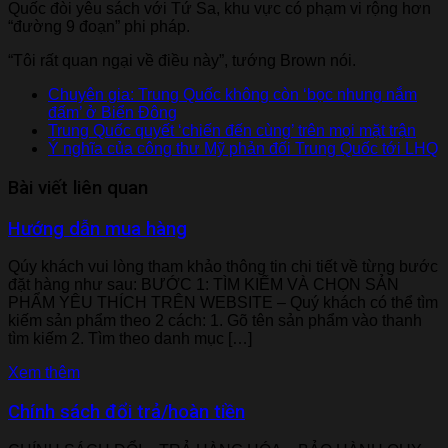
Quốc đòi yêu sách với Tứ Sa, khu vực có phạm vi rộng hơn
“đường 9 đoạn” phi pháp.
“Tôi rất quan ngại về điều này”, tướng Brown nói.
Chuyên gia: Trung Quốc không còn ‘bọc nhung nắm
đấm’ ở Biển Đông
Trung Quốc quyết ‘chiến đến cùng’ trên mọi mặt trận
Ý nghĩa của công thư Mỹ phản đối Trung Quốc tới LHQ
Bài viết liên quan
Hướng dẫn mua hàng
Qúy khách vui lòng tham khảo thông tin chi tiết về từng bước
đặt hàng như sau: BƯỚC 1: TÌM KIẾM VÀ CHỌN SẢN
PHẨM YÊU THÍCH TRÊN WEBSITE – Quý khách có thể tìm
kiếm sản phẩm theo 2 cách: 1. Gõ tên sản phẩm vào thanh
tìm kiếm 2. Tìm theo danh mục […]
Xem thêm
Chính sách đổi trả/hoàn tiền