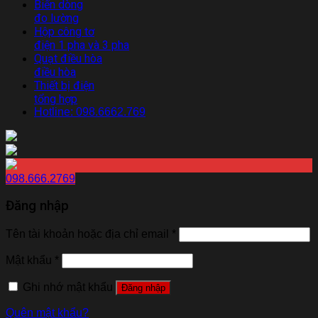
Biến dòng
đo lường
Hộp công tơ
điện 1 pha và 3 pha
Quạt điều hòa
điều hòa
Thiết bị điện
tổng hợp
Hotline: 098.6662.769
098.666.2769
Đăng nhập
Tên tài khoản hoặc địa chỉ email
*
Mật khẩu
*
Ghi nhớ mật khẩu
Đăng nhập
Quên mật khẩu?