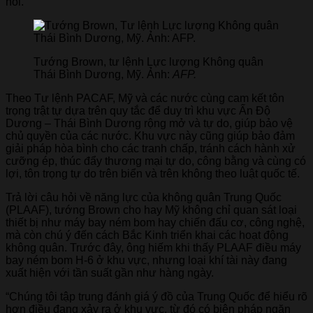
nói.
Tướng Brown, tư lệnh Lực lượng Không quân
Thái Bình Dương, Mỹ. Ảnh:
AFP.
Theo Tư lệnh PACAF, Mỹ và các nước cùng cam kết tôn
trọng trật tự dựa trên quy tắc để duy trì khu vực Ấn Độ
Dương – Thái Bình Dương rộng mở và tự do, giúp bảo vệ
chủ quyền của các nước. Khu vực này cũng giúp bảo đảm
giải pháp hòa bình cho các tranh chấp, tránh cách hành xử
cưỡng ép, thúc đẩy thương mại tự do, công bằng và cùng có
lợi, tôn trọng tự do trên biển và trên không theo luật quốc tế.
Trả lời câu hỏi về năng lực của không quân Trung Quốc
(PLAAF), tướng Brown cho hay Mỹ không chỉ quan sát loại
thiết bị như máy bay ném bom hay chiến đấu cơ, công nghệ,
mà còn chú ý đến cách Bắc Kinh triển khai các hoạt động
không quân. Trước đây, ông hiếm khi thấy PLAAF điều máy
bay ném bom H-6 ở khu vực, nhưng loại khí tài này đang
xuất hiện với tần suất gần như hàng ngày.
“Chúng tôi tập trung đánh giá ý đồ của Trung Quốc để hiểu rõ
hơn điều đang xảy ra ở khu vực, từ đó có biện pháp ngăn